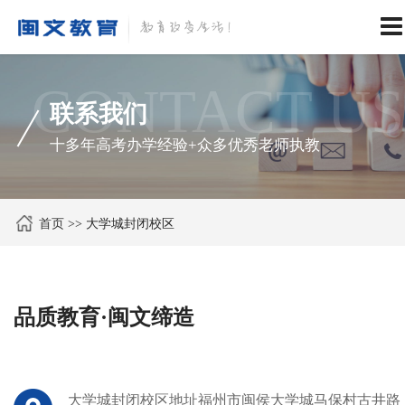
CONTACT US
联系我们
十多年高考办学经验+众多优秀老师执教
首页
>>
大学城封闭校区
品质教育·闽文缔造
大学城封闭校区地址福州市闽侯大学城马保村古井路