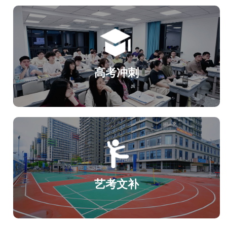
高考冲刺
艺考文补